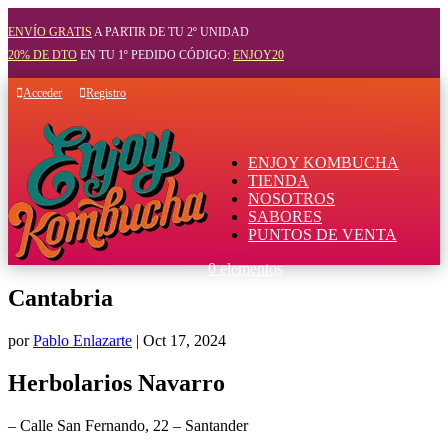
ENVÍO GRATIS
A PARTIR DE TU 2º UNIDAD
20% DE DTO
EN TU 1º PEDIDO CÓDIGO:
ENJOY20
Acceder
Registro
ENJOY KOMBUCHA
TIENDA
NOSOTROS
SABORES
PUNTOS DE VENTA
0 elementos
Cantabria
por
Pablo Enlazarte
|
Oct 17, 2024
Herbolarios Navarro
– Calle San Fernando, 22 – Santander