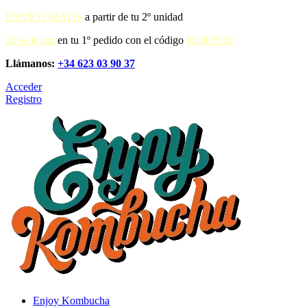
ENVÍO GRATIS
a partir de tu 2º unidad
20% de dto
en tu 1º pedido con el código
ENJOY20
Llámanos:
+34 623 03 90 37
Acceder
Registro
Enjoy Kombucha