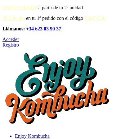
ENVÍO GRATIS
a partir de tu 2º unidad
20% de dto
en tu 1º pedido con el código
ENJOY20
Llámanos:
+34 623 03 90 37
Acceder
Registro
Enjoy Kombucha