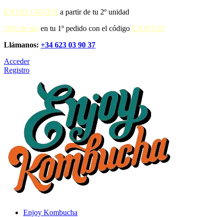
ENVÍO GRATIS
a partir de tu 2º unidad
20% de dto
en tu 1º pedido con el código
ENJOY20
Llámanos:
+34 623 03 90 37
Acceder
Registro
Enjoy Kombucha