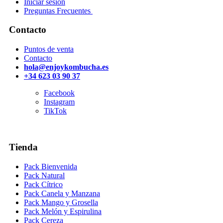
Iniciar sesión
Preguntas Frecuentes
Contacto
Puntos de venta
Contacto
hola@enjoykombucha.es
+34 623 03 90 37
Facebook
Instagram
TikTok
Tienda
Pack Bienvenida
Pack Natural
Pack Cítrico
Pack Canela y Manzana
Pack Mango y Grosella
Pack Melón y Espirulina
Pack Cereza