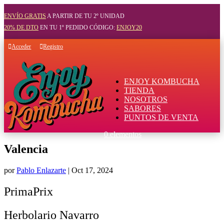
ENVÍO GRATIS
A PARTIR DE TU 2º UNIDAD
20% DE DTO
EN TU 1º PEDIDO CÓDIGO:
ENJOY20
Acceder
Registro
ENJOY KOMBUCHA
TIENDA
NOSOTROS
SABORES
PUNTOS DE VENTA
0 elementos
Valencia
por
Pablo Enlazarte
|
Oct 17, 2024
PrimaPrix
Herbolario Navarro